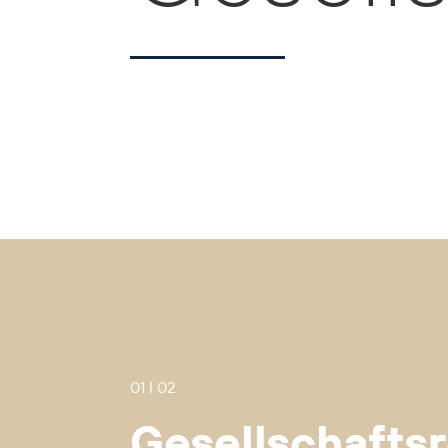
01 I 02
Gesellschafts