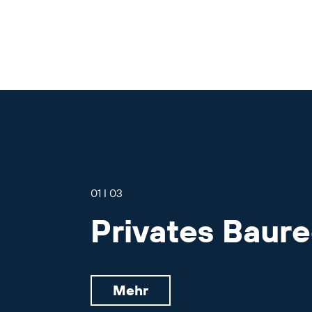
01 I 03
Privates Baur
Mehr